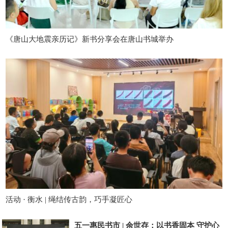
《唐山大地震亲历记》新书分享会在唐山书城举办
活动 · 衡水 | 绳结传古韵，巧手凝匠心
五一惠民书市 | 余世存：以书香固本 守护心