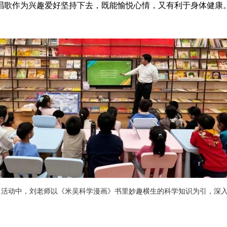
唱歌作为兴趣爱好坚持下去，既能愉悦心情，又有利于身体健康
。活动中，刘老师以《米吴科学漫画》书里妙趣横生的科学知识为引，深