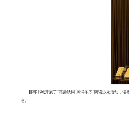
邯郸书城开展了“霜染秋词·风诵冬序”朗读沙龙活动，
意。