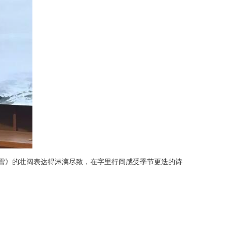
·雪》的壮阔表达得淋漓尽致，在字里行间感受季节更迭的诗