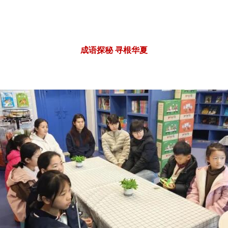
成语探秘 寻根华夏