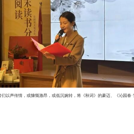
读者们以声传情，或慷慨激昂，或低沉婉转，将《秋词》的豪迈、《沁园春