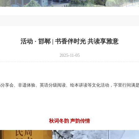
活动 · 邯郸 | 书香伴时光 共读享雅意
2025-11-05
1
2
3
4
5
书分享会、非遗体验、英语分级阅读、绘本讲读等文化活动，字里行间满
秋词冬韵 声韵传情