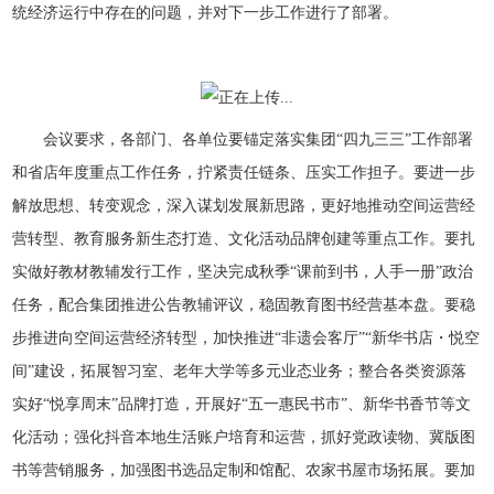
统经济运行中存在的问题，并对下一步工作进行了部署。
会议要求，各部门、各单位要锚定落实集团“四九三三”工作部署
和省店年度重点工作任务，拧紧责任链条、压实工作担子。要进一步
解放思想、转变观念，深入谋划发展新思路，更好地推动空间运营经
营转型、教育服务新生态打造、文化活动品牌创建等重点工作。要扎
实做好教材教辅发行工作，坚决完成秋季“课前到书，人手一册”政治
任务，配合集团推进公告教辅评议，稳固教育图书经营基本盘。要稳
步推进向空间运营经济转型，加快推进“非遗会客厅”“新华书店・悦空
间”建设，拓展智习室、老年大学等多元业态业务；整合各类资源落
实好“悦享周末”品牌打造，开展好“五一惠民书市”、新华书香节等文
化活动；强化抖音本地生活账户培育和运营，抓好党政读物、冀版图
书等营销服务，加强图书选品定制和馆配、农家书屋市场拓展。要加