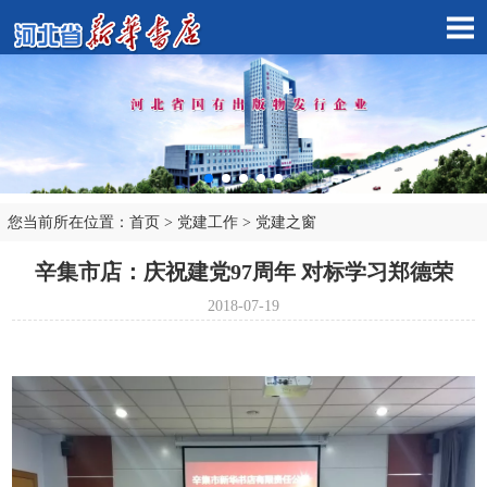
您当前所在位置：
首页
>
党建工作
>
党建之窗
市店子公司
辛集市店：庆祝建党97周年 对标学习郑德荣
2018-07-19