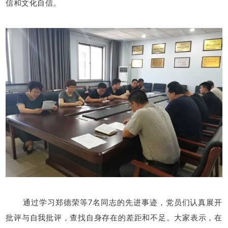
信和文化自信。
通过学习郑德荣等7名同志的先进事迹，党员们认真展开
批评与自我批评，查找自身存在的差距和不足。大家表示，在