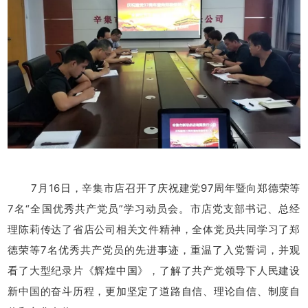
7月16日，辛集市店召开了庆祝建党97周年暨向郑德荣等
7名“全国优秀共产党员”学习动员会。市店党支部书记、总经
理陈莉传达了省店公司相关文件精神，全体党员共同学习了郑
德荣等7名优秀共产党员的先进事迹，重温了入党誓词，并观
看了大型纪录片《辉煌中国》，了解了共产党领导下人民建设
新中国的奋斗历程，更加坚定了道路自信、理论自信、制度自