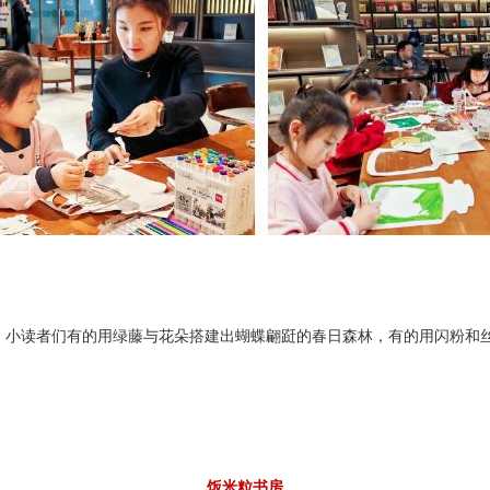
动。小读者们有的用绿藤与花朵搭建出蝴蝶翩跹的春日森林，有的用闪粉和
饭米粒书房