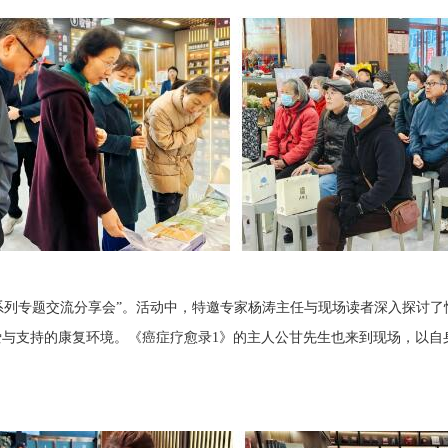
宁’系列专题交流分享会”。活动中，特邀专家杨涛主任与现场读者深入探
与支持的康复环境。《癌症疗愈录1》的主人公甘先生也来到现场，以自